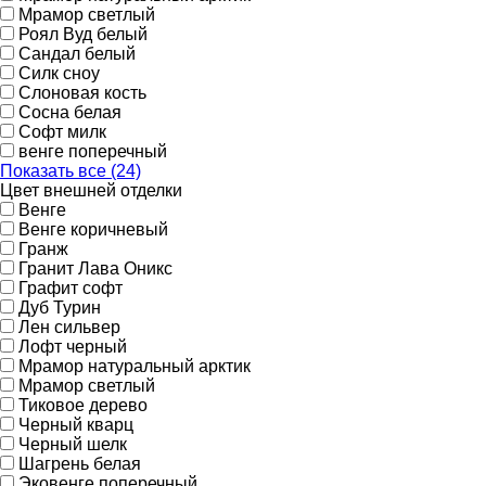
Мрамор светлый
Роял Вуд белый
Сандал белый
Силк сноу
Слоновая кость
Сосна белая
Софт милк
венге поперечный
Показать все (24)
Цвет внешней отделки
Венге
Венге коричневый
Гранж
Гранит Лава Оникс
Графит софт
Дуб Турин
Лен сильвер
Лофт черный
Мрамор натуральный арктик
Мрамор светлый
Тиковое дерево
Черный кварц
Черный шелк
Шагрень белая
Эковенге поперечный