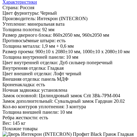
Характеристики
Страна:
Россия
Цвет фурнитуры:
Черный
Производитель:
Интекрон (INTECRON)
Утепление:
минеральная вата
Толщина полотна:
92 мм
Размер дверного блока:
860х2050 мм, 960х2050 мм
Противосъёмные штыри:
есть
Толщина металла:
1,9 мм + 0,6 мм
Размер проема:
900±10 х 2080±10 мм, 1000±10 х 2080±10 мм
Толщина внутренней панели:
10 мм
Цвет внутренней отделки:
Дуб сильвер поперечный
Внутренняя отделка:
Гладкая
Цвет внешней отделки:
Лофт черный
Внешняя отделка:
панель МДФ
Броненакладка:
есть
Ночная задвижка:
установлена
Замок основной:
Цилиндровый замок Crit 3Bk-7PM-004
Замок дополнительный:
Сувальдный замок Гардиан 20.02
Кол-во контуров уплотнения:
3 контура
Толщина внешней панели:
10 мм
Ребра жесткости:
есть
Вес:
145 кг
Похожие товары