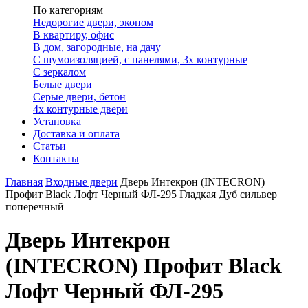
По категориям
Недорогие двери, эконом
В квартиру, офис
В дом, загородные, на дачу
С шумоизоляцией, с панелями, 3х контурные
С зеркалом
Белые двери
Серые двери, бетон
4х контурные двери
Установка
Доставка и оплата
Статьи
Контакты
Главная
Входные двери
Дверь Интекрон (INTECRON)
Профит Black Лофт Черный ФЛ-295 Гладкая Дуб сильвер
поперечный
Дверь Интекрон
(INTECRON) Профит Black
Лофт Черный ФЛ-295