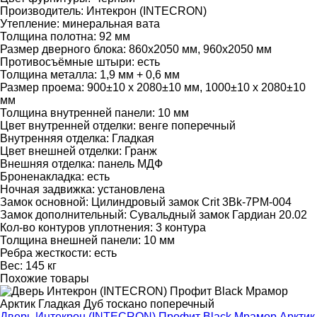
Производитель:
Интекрон (INTECRON)
Утепление:
минеральная вата
Толщина полотна:
92 мм
Размер дверного блока:
860х2050 мм, 960х2050 мм
Противосъёмные штыри:
есть
Толщина металла:
1,9 мм + 0,6 мм
Размер проема:
900±10 х 2080±10 мм, 1000±10 х 2080±10
мм
Толщина внутренней панели:
10 мм
Цвет внутренней отделки:
венге поперечный
Внутренняя отделка:
Гладкая
Цвет внешней отделки:
Гранж
Внешняя отделка:
панель МДФ
Броненакладка:
есть
Ночная задвижка:
установлена
Замок основной:
Цилиндровый замок Crit 3Bk-7PM-004
Замок дополнительный:
Сувальдный замок Гардиан 20.02
Кол-во контуров уплотнения:
3 контура
Толщина внешней панели:
10 мм
Ребра жесткости:
есть
Вес:
145 кг
Похожие товары
Дверь Интекрон (INTECRON) Профит Black Мрамор Арктик