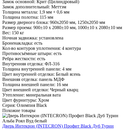
Замок основной:
Крит (Цилиндровый)
Замок дополнительный:
Меттэм
Толщина металла:
1,9 мм + 0,6 мм
Толщина полотна:
115 мм
Размер дверного блока:
960х2050 мм, 1250х2050 мм
Размер проема:
900±10 х 2080±10 мм, 1000±10 х 2080±10 мм
Вес:
150 кг
Ночная задвижка:
установлена
Броненакладка:
есть
Кол-во контуров уплотнения:
4 контура
Противосъёмные штыри:
есть
Ребра жесткости:
есть
Внутренняя отделка:
ФЛ-316
Толщина внутренней панели:
4 мм
Цвет внутренней отделки:
Белый ясень
Внешняя отделка:
панель МДФ
Толщина внешней панели:
16 мм
Цвет внешней отделки:
Черный кварц
Утепление:
минеральная вата
Цвет фурнитуры:
Хром
Серия:
Олимпия Black
Похожие товары
Дверь Интекрон (INTECRON) Профит Black Дуб Турин