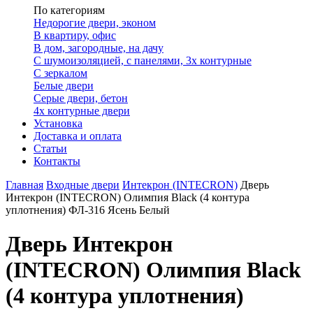
По категориям
Недорогие двери, эконом
В квартиру, офис
В дом, загородные, на дачу
С шумоизоляцией, с панелями, 3х контурные
С зеркалом
Белые двери
Серые двери, бетон
4х контурные двери
Установка
Доставка и оплата
Статьи
Контакты
Главная
Входные двери
Интекрон (INTECRON)
Дверь
Интекрон (INTECRON) Олимпия Black (4 контура
уплотнения) ФЛ-316 Ясень Белый
Дверь Интекрон
(INTECRON) Олимпия Black
(4 контура уплотнения)